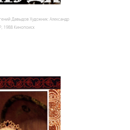
гений Давыдов Художник: Александр
Р, 1988 Кинопоиск