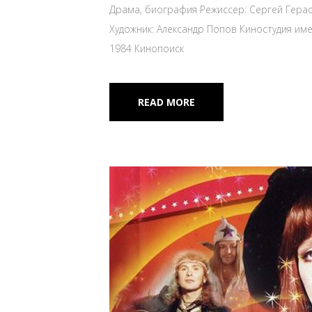
Драма, биография Режиссер: Сергей Гера
Художник: Александр Попов Киностудия име
1984 Кинопоиск
READ MORE