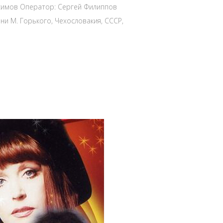
симов Оператор: Сергей Филиппов
ни М. Горького, Чехословакия, СССР,