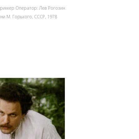
ориккер Оператор: Лев Рогозин
ни М. Горького, СССР, 1978