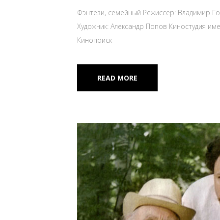
Фэнтези, семейный Режиссер: Владимир Г
Художник: Александр Попов Киностудия име
Кинопоиск
READ MORE