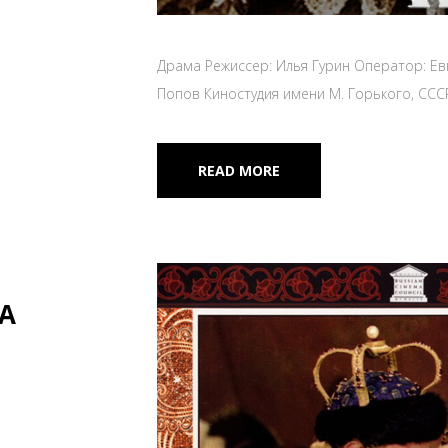
Драма Режиссер: Илья Гурин Оператор: Ев
Попов Киностудия имени М. Горького, ССС
READ MORE
А